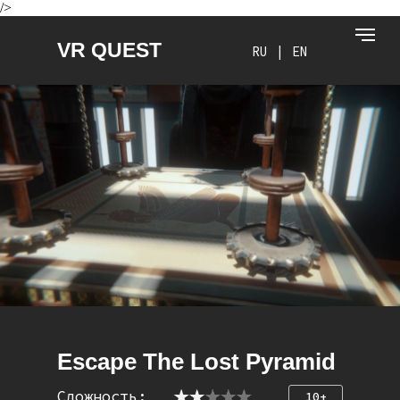
/>
VR QUEST
RU
EN
VR QUEST
RU
|
EN
Escape The Lost Pyramid
Сложность:
10+